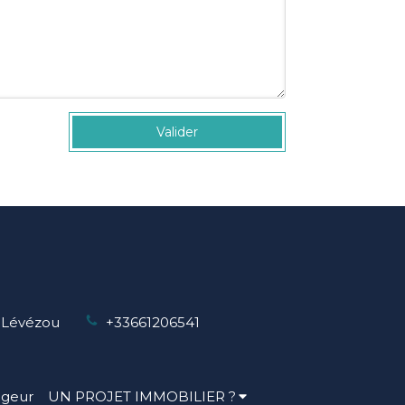
Valider
, Lévézou
+33661206541
ageur
UN PROJET IMMOBILIER ?