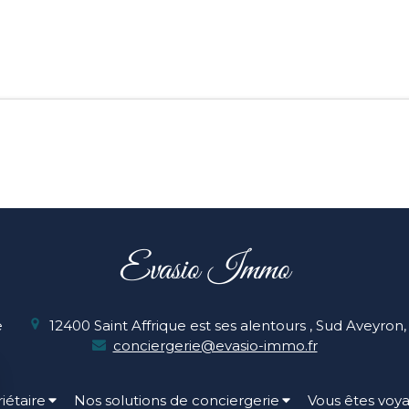
Evasio Immo
e
12400 Saint Affrique est ses alentours , Sud Aveyron
conciergerie@evasio-immo.fr
iétaire
Nos solutions de conciergerie
Vous êtes voy