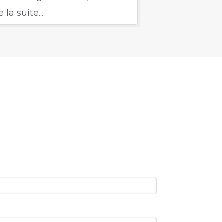
ritable valeur ajoutée
e la suite...