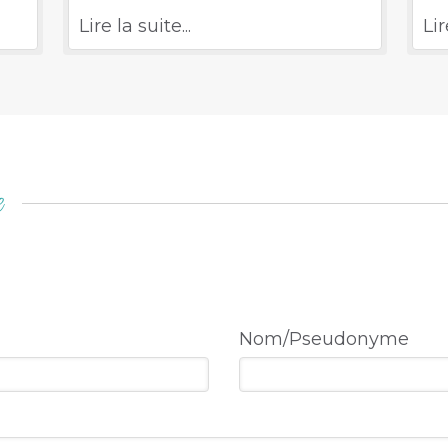
ive,
vé
Lire la suite...
Lir
 la
e
Nom/Pseudonyme