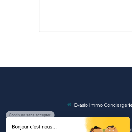
Evasio Immo Conciergeri
Accueil
A propos
Vous êtes propr